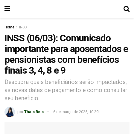
Home
INSS
INSS (06/03): Comunicado
importante para aposentados e
pensionistas com benefícios
finais 3, 4, 8 e 9
Descubra quais beneficiários serão impactados,
as novas datas de pagamento e como consultar
seu benefício.
por
Thais Reis
6 de março de 2025, 10:29h