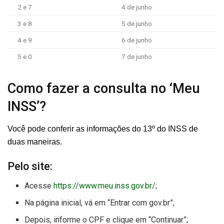
2 e 7
4 de junho
3 e 8
5 de junho
4 e 9
6 de junho
5 e 0
7 de junho
Como fazer a consulta no ‘Meu
INSS’?
Você pode conferir as informações do 13º do INSS de
duas maneiras.
Pelo site:
Acesse
https://www.meu.inss.gov.br/
;
Na página inicial, vá em “Entrar com gov.br”;
Depois, informe o CPF e clique em “Continuar”;