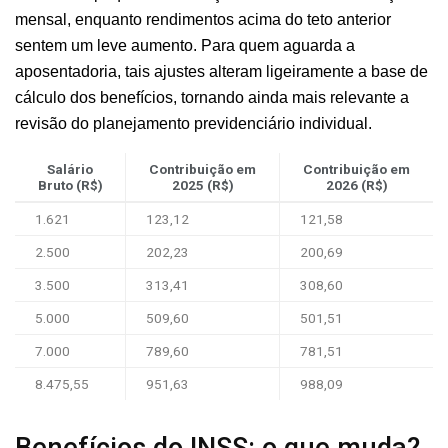
mensal, enquanto rendimentos acima do teto anterior
sentem um leve aumento. Para quem aguarda a
aposentadoria, tais ajustes alteram ligeiramente a base de
cálculo dos benefícios, tornando ainda mais relevante a
revisão do planejamento previdenciário individual.
Salário
Contribuição em
Contribuição em
Bruto (R$)
2025 (R$)
2026 (R$)
1.621
123,12
121,58
2.500
202,23
200,69
3.500
313,41
308,60
5.000
509,60
501,51
7.000
789,60
781,51
8.475,55
951,63
988,09