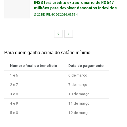
INSS terá crédito extraordinário de R$ 547
milhões para devolver descontos indevidos
22 DE JULHO DE 2026, 09:59H
Para quem ganha acima do salário mínimo:
Número final do benefício
Data de pagamento
1 e 6
6 de março
2 e 7
7 de março
3 e 8
10 de março
4 e 9
11 de março
5 e 0
12 de março