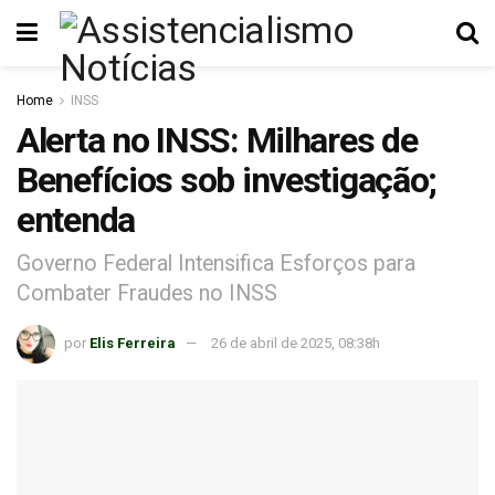
Home
INSS
Alerta no INSS: Milhares de
Benefícios sob investigação;
entenda
Governo Federal Intensifica Esforços para
Combater Fraudes no INSS
por
Elis Ferreira
26 de abril de 2025, 08:38h