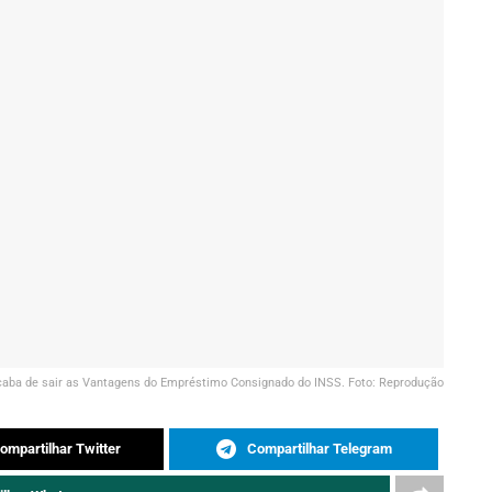
aba de sair as Vantagens do Empréstimo Consignado do INSS. Foto: Reprodução
ompartilhar Twitter
Compartilhar Telegram