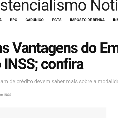
A
BPC
CADÚNICO
FGTS
IMPOSTO DE RENDA
IN
 as Vantagens do E
INSS; confira
sam de crédito devem saber mais sobre a modalid
em
INSS