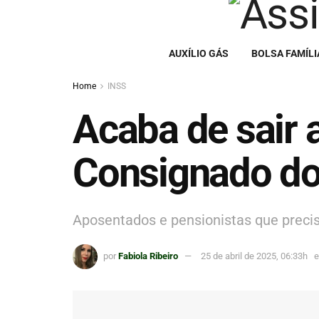
AUXÍLIO GÁS
BOLSA FAMÍLI
Home
INSS
Acaba de sair
Consignado do 
Aposentados e pensionistas que preci
por
Fabiola Ribeiro
25 de abril de 2025, 06:33h