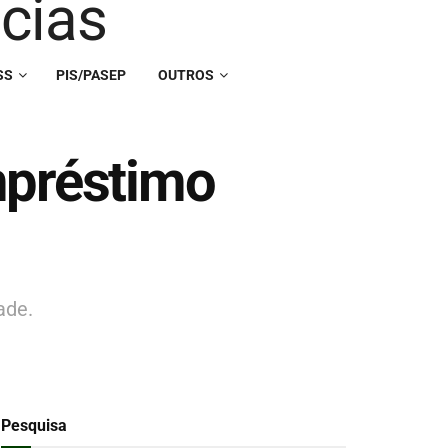
SS
PIS/PASEP
OUTROS
mpréstimo
ade.
Pesquisa