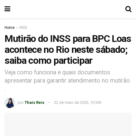
Home
INSS
Mutirão do INSS para BPC Loas
acontece no Rio neste sábado;
saiba como participar
Veja como funciona e quais documentos
apresentar para garantir atendimento no mutirão
.
por
Thais Reis
22 de maio de 2026, 10:33h