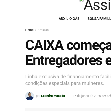
AUXÍLIO GÁS
BOLSA FAMÍLI
Home
Notícias
​CAIXA começa 
Entregadores e
Linha exclusiva de financiamento facili
condições especiais para mulheres.
por
Leandro Macedo
15 de junho de 2026, 09:42