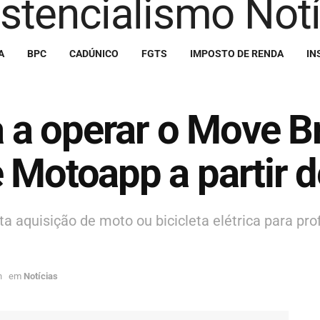
A
BPC
CADÚNICO
FGTS
IMPOSTO DE RENDA
IN
a operar o Move Br
 Motoapp a partir 
ta aquisição de moto ou bicicleta elétrica para pro
h
em
Notícias