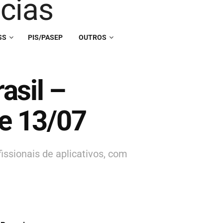
SS
PIS/PASEP
OUTROS
asil –
de 13/07
fissionais de aplicativos, com