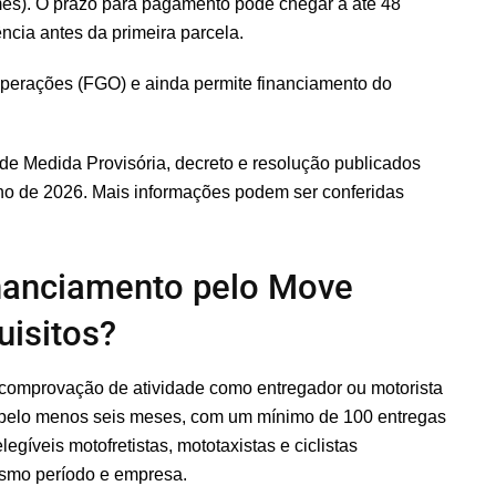
mês). O prazo para pagamento pode chegar a até 48
cia antes da primeira parcela.
 Operações (FGO) e ainda permite financiamento do
 de Medida Provisória, decreto e resolução publicados
ho de 2026. Mais informações podem ser conferidas
inanciamento pelo Move
uisitos?
à comprovação de atividade como entregador ou motorista
há pelo menos seis meses, com um mínimo de 100 entregas
gíveis motofretistas, mototaxistas e ciclistas
esmo período e empresa.