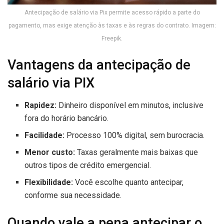
Antecipação de salário via Pix permite acesso rápido a parte do
pagamento, mas exige atenção às taxas e às regras do contrato. Imagem:
Freepik.
Vantagens da antecipação de
salário via PIX
Rapidez:
Dinheiro disponível em minutos, inclusive
fora do horário bancário.
Facilidade:
Processo 100% digital, sem burocracia.
Menor custo:
Taxas geralmente mais baixas que
outros tipos de crédito emergencial.
Flexibilidade:
Você escolhe quanto antecipar,
conforme sua necessidade.
Quando vale a pena antecipar o