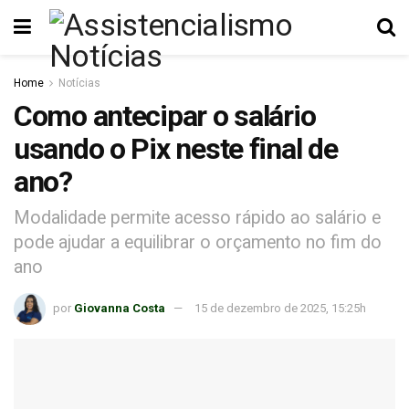
Home
Notícias
Como antecipar o salário
usando o Pix neste final de
ano?
Modalidade permite acesso rápido ao salário e
pode ajudar a equilibrar o orçamento no fim do
ano
por
Giovanna Costa
15 de dezembro de 2025, 15:25h