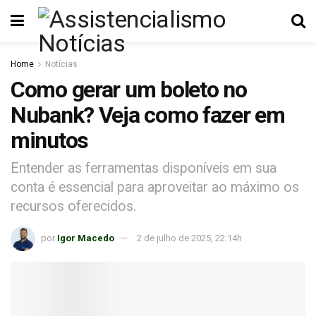
Home
Notícias
Como gerar um boleto no
Nubank? Veja como fazer em
minutos
Entender as ferramentas disponíveis em sua
conta é essencial para aproveitar ao máximo os
recursos oferecidos.
por
Igor Macedo
2 de julho de 2025, 22:14h