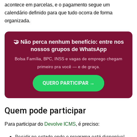
acontece em parcelas, e o pagamento segue um
calendário definido para que tudo ocorra de forma
organizada.
🤝 Não perca nenhum benefício: entre nos
nossos grupos de WhatsApp
Bolsa Família, BPC, INSS e vagas de emprego chegam
primeiro pra você — e de graça.
QUERO PARTICIPAR →
Quem pode participar
Para participar do
Devolve ICMS
, é preciso:
Residir no estado onde o programa está disponível.