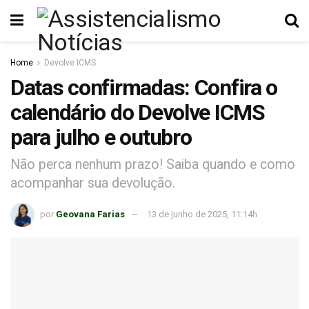
Home
Devolve ICMS
Datas confirmadas: Confira o
calendário do Devolve ICMS
para julho e outubro
Não perca nenhum prazo! Saiba quando e como
acompanhar sua devolução.
por
Geovana Farias
13 de junho de 2025, 11:14h