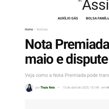
AUXÍLIO GÁS
BOLSA FAMÍLI
Home
Notícias
Nota Premiada:
maio e dispute
Veja como a Nota Premiada pode tran
por
Thais Reis
15 de abril de 2025, 15:14h
em
N