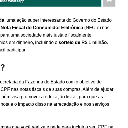
ilhar Whatsapp
da
, uma ação super interessante do Governo do Estado
a
Nota Fiscal do Consumidor Eletrônica
(NFC-e) nas
 para uma sociedade mais justa e fiscalmente
ios em dinheiro, incluindo o
sorteio de R$ 1 milhão
.
l participar!
a?
cretaria da Fazenda do Estado com o objetivo de
o CPF nas notas fiscais de suas compras. Além de ajudar
mbém visa promover a educação fiscal, para que as
nota e o impacto disso na arrecadação e nos serviços
mpra que você realiza e pede para incluir o seu CPF na