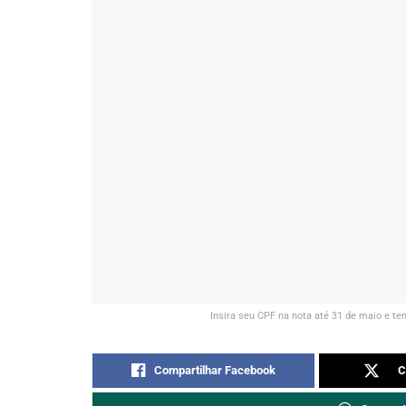
Insira seu CPF na nota até 31 de maio e t
Compartilhar Facebook
C