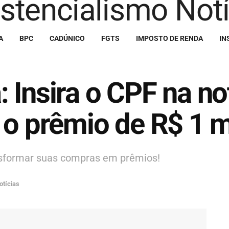
A
BPC
CADÚNICO
FGTS
IMPOSTO DE RENDA
IN
 Insira o CPF na no
 o prêmio de R$ 1 
sformar suas compras em prêmios!
otícias