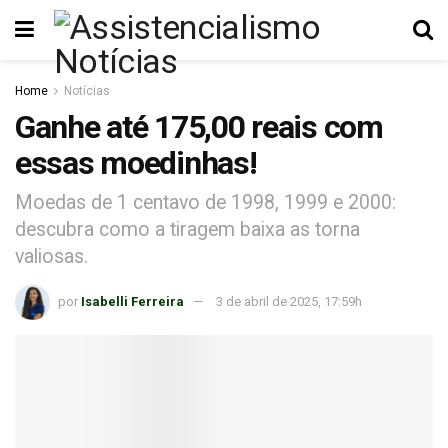
Home
Notícias
Ganhe até 175,00 reais com
essas moedinhas!
Moedas de 1 centavo de 1998, 1999 e 2000:
descubra como a tiragem baixa as torna
valiosas.
por
Isabelli Ferreira
3 de abril de 2025, 17:59h