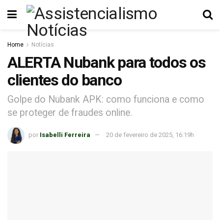
Home
Notícias
ALERTA Nubank para todos os
clientes do banco
Golpe do Nubank APK: como funciona e como
se proteger de fraudes online.
por
Isabelli Ferreira
20 de fevereiro de 2025, 16:19h