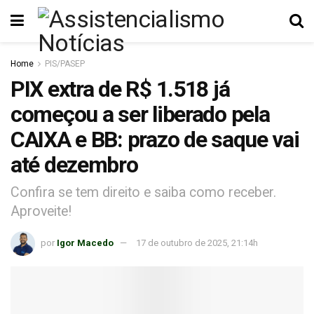
Home
PIS/PASEP
PIX extra de R$ 1.518 já
começou a ser liberado pela
CAIXA e BB: prazo de saque vai
até dezembro
Confira se tem direito e saiba como receber.
Aproveite!
por
Igor Macedo
17 de outubro de 2025, 21:14h