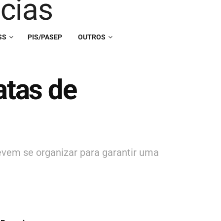
SS
PIS/PASEP
OUTROS
atas de
evem se organizar para garantir uma