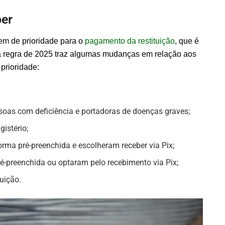
ber
m de prioridade para o
pagamento da restituição
, que é
a regra de 2025 traz algumas mudanças em relação aos
 prioridade:
oas com deficiência e portadoras de doenças graves;
gistério;
orma pré-preenchida e escolheram receber via Pix;
ré-preenchida ou optaram pelo recebimento via Pix;
tuição.