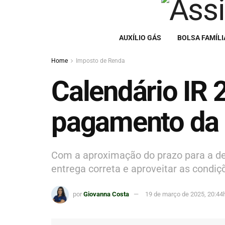
AUXÍLIO GÁS
BOLSA FAMÍLI
Home
Imposto de Renda
Calendário IR 
pagamento da r
Com a aproximação do prazo para a de
entrega correta e aproveitar as condiç
por
Giovanna Costa
19 de março de 2025, 20:44