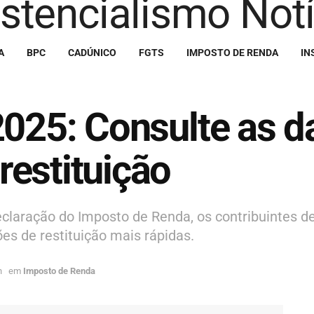
A
BPC
CADÚNICO
FGTS
IMPOSTO DE RENDA
IN
2025: Consulte as d
estituição
claração do Imposto de Renda, os contribuintes d
ões de restituição mais rápidas.
h
em
Imposto de Renda