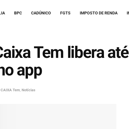
LIA
BPC
CADÚNICO
FGTS
IMPOSTO DE RENDA
I
ixa Tem libera até
no app
CAIXA Tem
,
Notícias