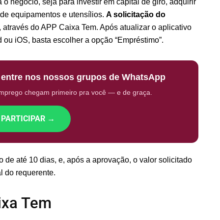
 negócio, seja para investir em capital de giro, adquirir
de equipamentos e utensílios.
A solicitação do
, através do APP Caixa Tem. Após atualizar o aplicativo
oid ou iOS, basta escolher a opção “Empréstimo”.
: entre nos nossos grupos de WhatsApp
emprego chegam primeiro pra você — e de graça.
 PARTICIPAR →
de até 10 dias, e, após a aprovação, o valor solicitado
l do requerente.
aixa Tem