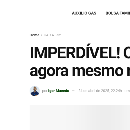
AUXÍLIO GÁS
BOLSA FAMÍ
Home
CAIXA Tem
IMPERDÍVEL! Ca
agora mesmo 
por
Igor Macedo
24 de abril de 2025, 22:24h
em