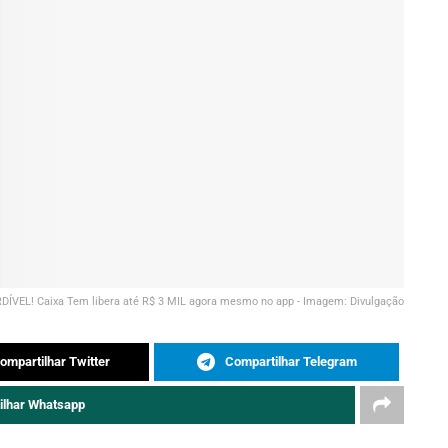
DÍVEL! Caixa Tem libera até R$ 3 MIL agora mesmo no app - Imagem: Divulgação
ompartilhar Twitter
Compartilhar Telegram
ilhar Whatsapp