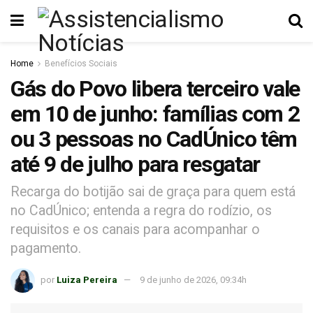
Home
Benefícios Sociais
Gás do Povo libera terceiro vale
em 10 de junho: famílias com 2
ou 3 pessoas no CadÚnico têm
até 9 de julho para resgatar
Recarga do botijão sai de graça para quem está
no CadÚnico; entenda a regra do rodízio, os
requisitos e os canais para acompanhar o
pagamento.
por
Luiza Pereira
9 de junho de 2026, 09:34h