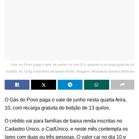
Gás do Povo paga o vale de junho no dia 10 e garante a recarga gratuita do
botijão de 13 kg a famílias de baixa renda. Imagem: Assistencialismo Notícias
O Gás do Povo paga o vale de junho nesta quarta-feira,
10, com recarga gratuita do botijão de 13 quilos.
O crédito vai para famílias de baixa renda inscritas no
Cadastro Único, o CadÚnico, e neste mês contempla os
lares com duas ou três pessoas. O valor cai no dia 10 e