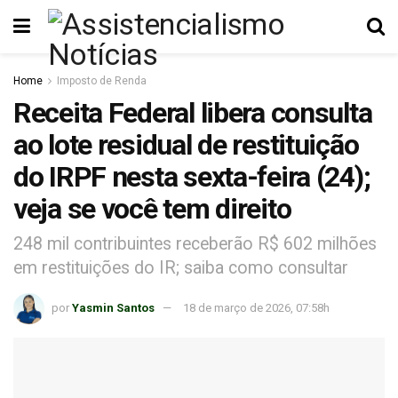
Home
Imposto de Renda
Receita Federal libera consulta
ao lote residual de restituição
do IRPF nesta sexta-feira (24);
veja se você tem direito
248 mil contribuintes receberão R$ 602 milhões
em restituições do IR; saiba como consultar
por
Yasmin Santos
18 de março de 2026, 07:58h