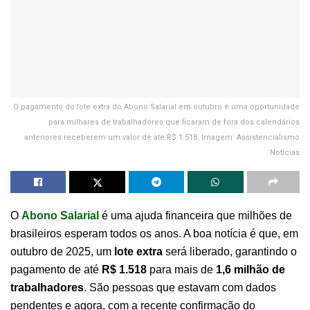
O pagamento do lote extra do Abono Salarial em outubro é uma oportunidade
para milhares de trabalhadores que ficaram de fora dos calendários
anteriores receberem um valor de até R$ 1.518. Imagem: Assistencialismo
Notícias
O
Abono Salarial
é uma ajuda financeira que milhões de
brasileiros esperam todos os anos. A boa notícia é que, em
outubro de 2025, um
lote extra
será liberado, garantindo o
pagamento de até
R$ 1.518
para mais de
1,6 milhão de
trabalhadores
. São pessoas que estavam com dados
pendentes e agora, com a recente confirmação do