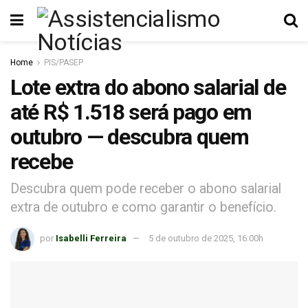
Home
PIS/PASEP
Lote extra do abono salarial de
até R$ 1.518 será pago em
outubro — descubra quem
recebe
Descubra quem pode receber o abono salarial
extra de outubro e como garantir o benefício.
por
Isabelli Ferreira
5 de outubro de 2025, 16:00h