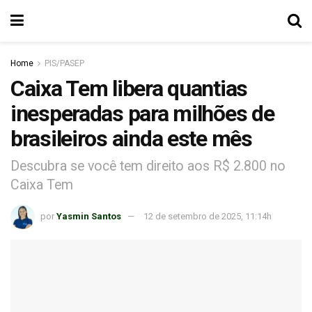
Home
PIS/PASEP
Caixa Tem libera quantias
inesperadas para milhões de
brasileiros ainda este mês
Descubra se você tem direito aos R$ 2.800 no
Caixa Tem
por
Yasmin Santos
12 de setembro de 2025, 11:14h