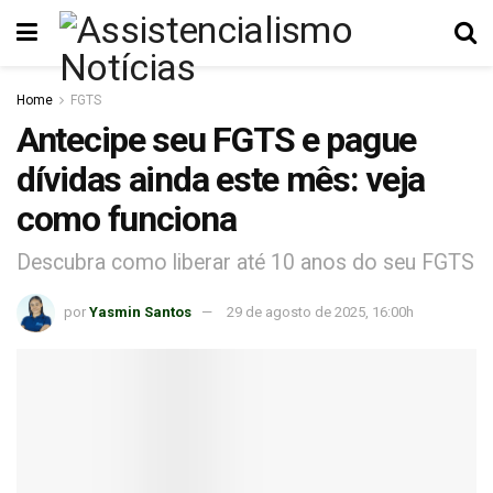
Home
FGTS
Antecipe seu FGTS e pague
dívidas ainda este mês: veja
como funciona
Descubra como liberar até 10 anos do seu FGTS
por
Yasmin Santos
29 de agosto de 2025, 16:00h