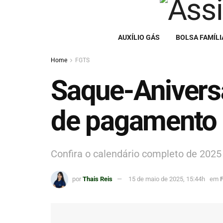
AUXÍLIO GÁS
BOLSA FAMÍLI
Home
FGTS
Saque-Anivers
de pagamento 
Confira o calendário completo de 2025
por
Thais Reis
15 de maio de 2025, 15:44h
em