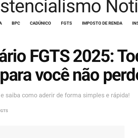
A
BPC
CADÚNICO
FGTS
IMPOSTO DE RENDA
IN
ário FGTS 2025: To
para você não perd
 e saiba como aderir de forma simples e rápida!
FGTS