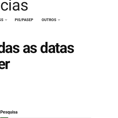
SS
PIS/PASEP
OUTROS
das as datas
er
Pesquisa