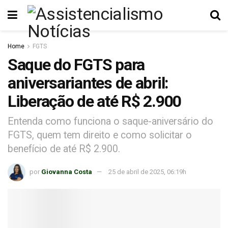
Home
FGTS
Saque do FGTS para
aniversariantes de abril:
Liberação de até R$ 2.900
Entenda como funciona o saque-aniversário do
FGTS, quem tem direito e como solicitar o
benefício de até R$ 2.900.
por
Giovanna Costa
25 de abril de 2025, 06:19h