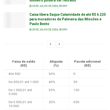
dinheiro poderá ser retirado
30 DE JULHO DE 2026, 09:59H
Caixa libera Saque Calamidade de até R$ 6.220
para moradores de Palmeira das Missões e
Paulo Bento
29 DE JULHO DE 2026, 09:59H
Faixa de saldo
Alíquota
Pacote adicional
(R$)
(%)
(R$)
Até 500
50%
0
De 500,01 até 1.000
40%
50
De 1.000,01 até
30%
150
5.000
De 5.000,01 até
20%
650
10.000