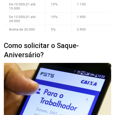
De 10.000,01 até
15%
1.150
15.000
De 15.000,01 até
10%
1.900
20.000
Acima de 20.000
5%
2.900
Como solicitar o Saque-
Aniversário?