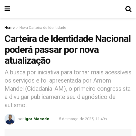
Home
Nova Carteira de Identidade
Carteira de Identidade Nacional
poderá passar por nova
atualização
A busca por iniciativa para tornar mais acessíveis
os serviços e foi apresentada por Amom
Mandel (Cidadania-AM), o primeiro congressista
a divulgar publicamente seu diagnóstico de
autismo.
por
Igor Macedo
5 de março de 2025, 11:49h