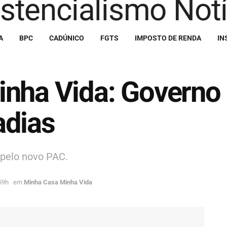
A
BPC
CADÚNICO
FGTS
IMPOSTO DE RENDA
IN
inha Vida: Governo
adias
pelo novo PAC.
59h
em
Minha Casa Minha Vida