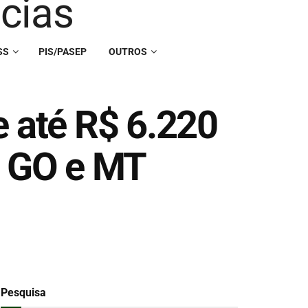
SS
PIS/PASEP
OUTROS
e até R$ 6.220
, GO e MT
Pesquisa