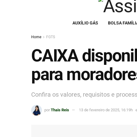
AUXÍLIO GÁS
BOLSA FAMÍLI
Home
FGTS
CAIXA disponib
para moradores
Confira os valores, requisitos e process
por
Thais Reis
13 de fevereiro de 2025, 16:19h