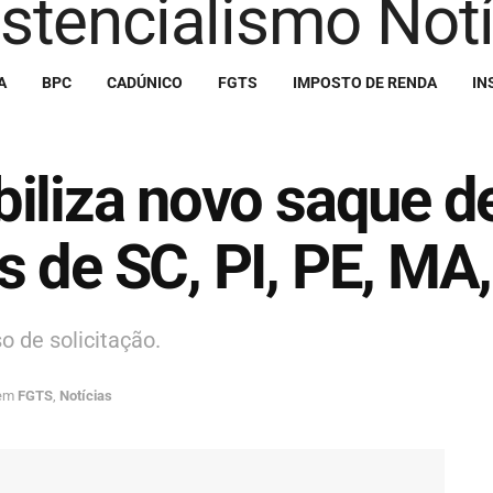
A
BPC
CADÚNICO
FGTS
IMPOSTO DE RENDA
IN
iliza novo saque d
 de SC, PI, PE, MA
o de solicitação.
em
FGTS
,
Notícias