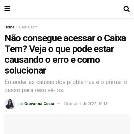
Home
CAIXA Tem
Não consegue acessar o Caixa
Tem? Veja o que pode estar
causando o erro e como
solucionar
Entender as causas dos problemas é o primeiro
passo para resolvê-los.
por
Giovanna Costa
26 de abril de 2025, 10:13h