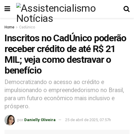
Home
Cadúnico
Inscritos no CadÚnico poderão
receber crédito de até R$ 21
MIL; veja como destravar o
benefício
Democratizando o acesso ao crédito e
impulsionando o empreendedorismo no Brasil,
para um futuro econômico mais inclusivo e
próspero.
por
Danielly Oliveira
25 de abril de 2025, 07:57h