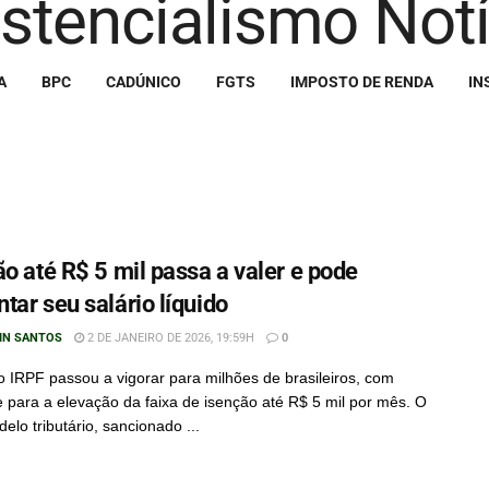
A
BPC
CADÚNICO
FGTS
IMPOSTO DE RENDA
IN
ão até R$ 5 mil passa a valer e pode
tar seu salário líquido
IN SANTOS
2 DE JANEIRO DE 2026, 19:59H
0
o IRPF passou a vigorar para milhões de brasileiros, com
 para a elevação da faixa de isenção até R$ 5 mil por mês. O
elo tributário, sancionado ...