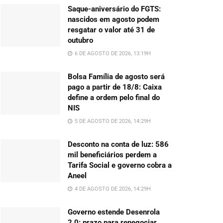
Saque-aniversário do FGTS:
nascidos em agosto podem
resgatar o valor até 31 de
outubro
6 DE AGOSTO DE 2026, 13:19H
Bolsa Família de agosto será
pago a partir de 18/8: Caixa
define a ordem pelo final do
NIS
5 DE AGOSTO DE 2026, 14:29H
Desconto na conta de luz: 586
mil beneficiários perdem a
Tarifa Social e governo cobra a
Aneel
4 DE AGOSTO DE 2026, 14:29H
Governo estende Desenrola
2.0: prazo para renegociar