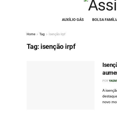
AUXÍLIO GÁS
BOLSA FAMÍLI
Home
Tag
isenção irpf
Tag:
isenção irpf
Isenç
aumen
POR
YASM
A isençã
destaque
novo mod