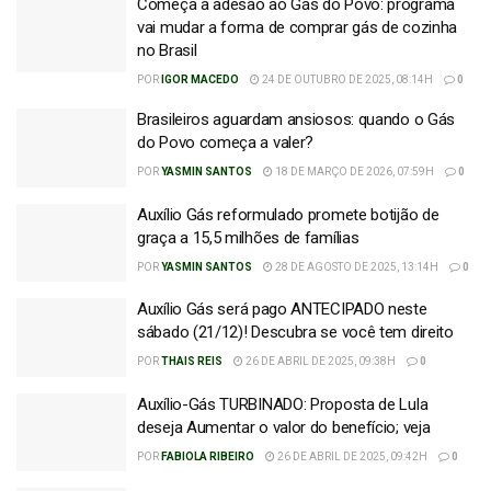
Começa a adesão ao Gás do Povo: programa
vai mudar a forma de comprar gás de cozinha
no Brasil
POR
IGOR MACEDO
24 DE OUTUBRO DE 2025, 08:14H
0
Brasileiros aguardam ansiosos: quando o Gás
do Povo começa a valer?
POR
YASMIN SANTOS
18 DE MARÇO DE 2026, 07:59H
0
Auxílio Gás reformulado promete botijão de
graça a 15,5 milhões de famílias
POR
YASMIN SANTOS
28 DE AGOSTO DE 2025, 13:14H
0
Auxílio Gás será pago ANTECIPADO neste
sábado (21/12)! Descubra se você tem direito
POR
THAIS REIS
26 DE ABRIL DE 2025, 09:38H
0
Auxílio-Gás TURBINADO: Proposta de Lula
deseja Aumentar o valor do benefício; veja
POR
FABIOLA RIBEIRO
26 DE ABRIL DE 2025, 09:42H
0