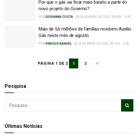
Por que o gás vai ficar mais barato a partir do
novo projeto do Governo?
POR
GIOVANNA COSTA
26 DE ABRIL DE 2025, 09:40H
0
Mais de 5,6 milhões de famílias recebem Auxílio
Gás neste mês de agosto
POR
VINICIUS RANGEL
25 DE ABRIL DE 2025, 09:15H
0
1
2
PÁGINA 1 DE 2
Pesquisa
Últimas Notícias