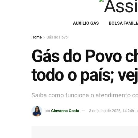
AUXÍLIO GÁS
BOLSA FAMÍLI
Home
Gás do Povo
Gás do Povo c
todo o país; ve
Saiba como funciona o atendimento comp
por
Giovanna Costa
3 de julho de 2026, 14:24h