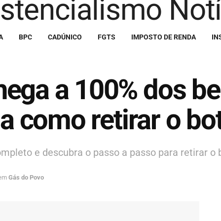
A
BPC
CADÚNICO
FGTS
IMPOSTO DE RENDA
IN
hega a 100% dos be
ja como retirar o bo
leto e descubra o passo a passo para retirar o bo
em
Gás do Povo