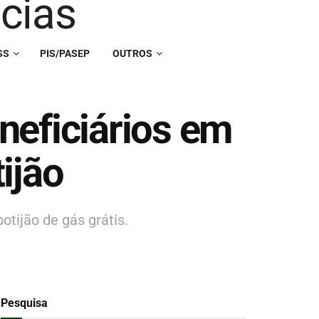
SS
PIS/PASEP
OUTROS
neficiários em
tijão
tijão de gás grátis.
Pesquisa