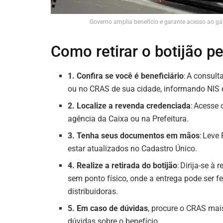
Governo amplia benefício e garante acesso ao gá
Como retirar o botijão p
1. Confira se você é beneficiário
: A consult
ou no CRAS de sua cidade, informando NIS 
2. Localize a revenda credenciada
: Acesse
agência da Caixa ou na Prefeitura.
3. Tenha seus documentos em mãos
: Leve
estar atualizados no Cadastro Único.
4. Realize a retirada do botijão
: Dirija-se à
sem ponto físico, onde a entrega pode ser f
distribuidoras.
5. Em caso de dúvidas
, procure o CRAS mais
dúvidas sobre o benefício.