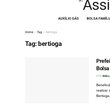
AUXÍLIO GÁS
BOLSA FAMÍLI
Home
Tag
bertioga
Tag:
bertioga
Prefe
Bolsa
POR
AIAL
Benefici
realizar
Bertioga