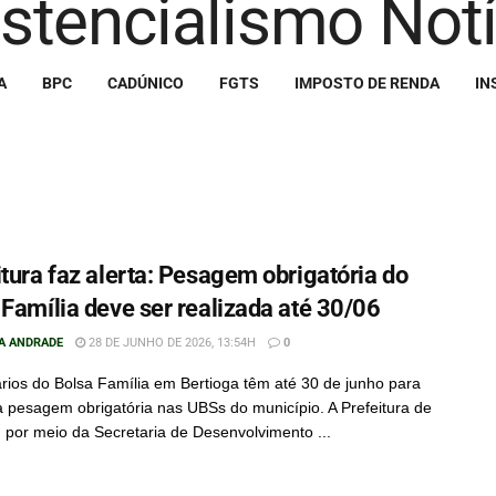
A
BPC
CADÚNICO
FGTS
IMPOSTO DE RENDA
IN
itura faz alerta: Pesagem obrigatória do
 Família deve ser realizada até 30/06
LA ANDRADE
28 DE JUNHO DE 2026, 13:54H
0
ários do Bolsa Família em Bertioga têm até 30 de junho para
 a pesagem obrigatória nas UBSs do município. A Prefeitura de
, por meio da Secretaria de Desenvolvimento ...