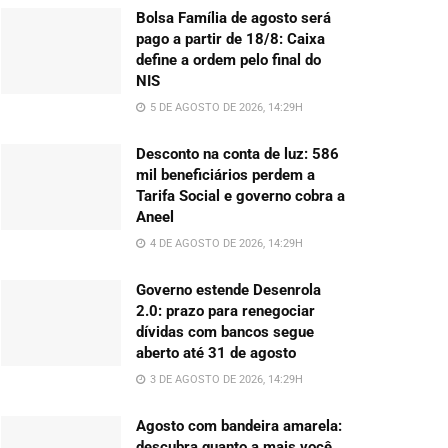
Bolsa Família de agosto será
pago a partir de 18/8: Caixa
define a ordem pelo final do
NIS
5 DE AGOSTO DE 2026, 14:29H
Desconto na conta de luz: 586
mil beneficiários perdem a
Tarifa Social e governo cobra a
Aneel
4 DE AGOSTO DE 2026, 14:29H
Governo estende Desenrola
2.0: prazo para renegociar
dívidas com bancos segue
aberto até 31 de agosto
3 DE AGOSTO DE 2026, 14:29H
Agosto com bandeira amarela:
descubra quanto a mais você