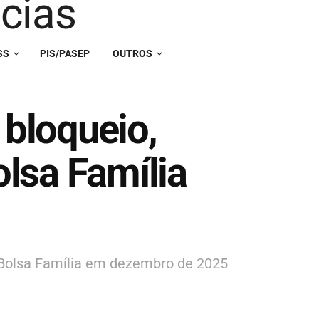
SS
PIS/PASEP
OUTROS
 bloqueio,
lsa Família
 Bolsa Família em dezembro de 2025