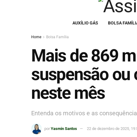
AUXÍLIO GÁS
BOLSA FAMÍLI
Home
Bolsa Família
Mais de 869 mi
suspensão ou 
neste mês
Entenda os motivos e as consequência
por
Yasmin Santos
22 de dezembro de 2025, 19: