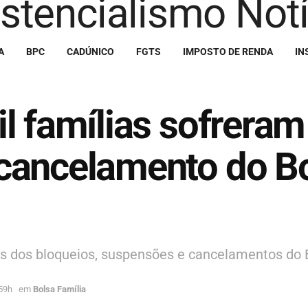
A
BPC
CADÚNICO
FGTS
IMPOSTO DE RENDA
IN
l famílias sofreram
cancelamento do Bo
s dos bloqueios, suspensões e cancelamentos do
59h
em
Bolsa Família