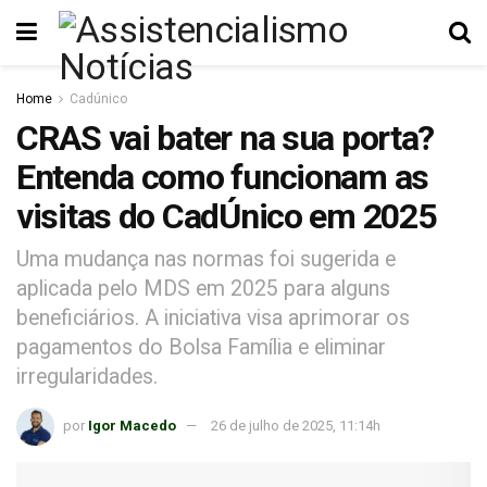
Home
Cadúnico
CRAS vai bater na sua porta?
Entenda como funcionam as
visitas do CadÚnico em 2025
Uma mudança nas normas foi sugerida e
aplicada pelo MDS em 2025 para alguns
beneficiários. A iniciativa visa aprimorar os
pagamentos do Bolsa Família e eliminar
irregularidades.
por
Igor Macedo
26 de julho de 2025, 11:14h