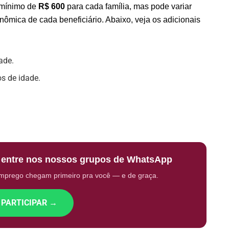
 mínimo de
R$ 600
para cada família, mas pode variar
nômica de cada beneficiário. Abaixo, veja os adicionais
ade.
s de idade.
: entre nos nossos grupos de WhatsApp
emprego chegam primeiro pra você — e de graça.
 PARTICIPAR →