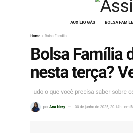
AUXÍLIO GÁS
BOLSA FAMÍLI
Home
Bolsa Família
Bolsa Família
nesta terça? V
Tudo o que você precisa saber sobre 
por
Ana Nery
30 de junho de 2025, 20:14h
em
B