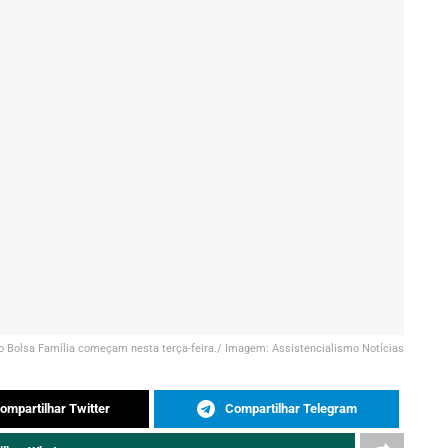
o Bolsa Família começam nesta terça-feira./ Imagem: Assistencialismo Notícias
ompartilhar Twitter
Compartilhar Telegram