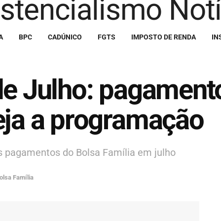
A
BPC
CADÚNICO
FGTS
IMPOSTO DE RENDA
IN
 de Julho: pagame
eja a programação
os pagamentos do Bolsa Família em julho
olsa Família