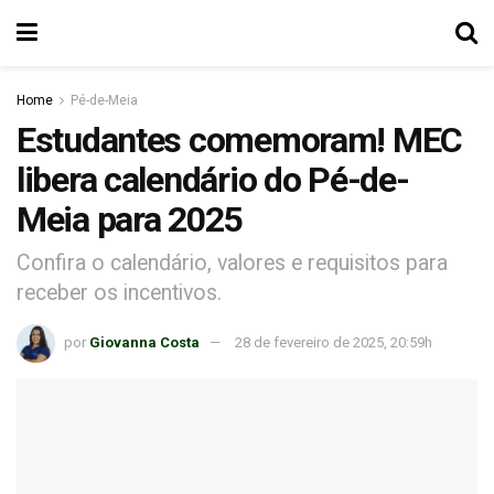
Home
Pé-de-Meia
Estudantes comemoram! MEC
libera calendário do Pé-de-
Meia para 2025
Confira o calendário, valores e requisitos para
receber os incentivos.
por
Giovanna Costa
28 de fevereiro de 2025, 20:59h