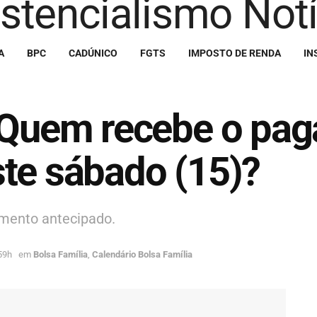
A
BPC
CADÚNICO
FGTS
IMPOSTO DE RENDA
IN
: Quem recebe o pa
te sábado (15)?
amento antecipado.
59h
em
Bolsa Família
,
Calendário Bolsa Família