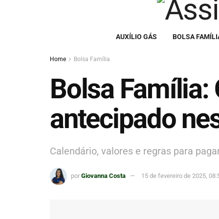
AUXÍLIO GÁS
BOLSA FAMÍLI
Home
Bolsa Família
Bolsa Família
antecipado nes
Calendário, valores e regras para pag
por
Giovanna Costa
15 de fevereiro de 2025, 08: