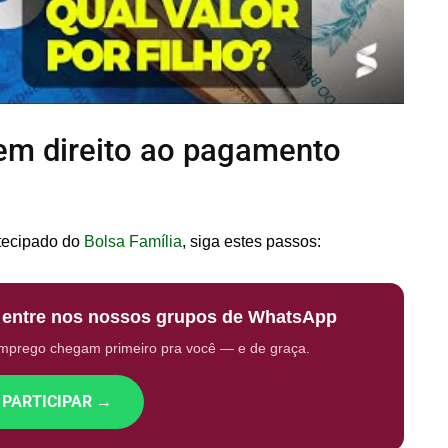
tem direito ao pagamento
ntecipado do
Bolsa Família
, siga estes passos:
: entre nos nossos grupos de WhatsApp
emprego chegam primeiro pra você — e de graça.
 PARTICIPAR →