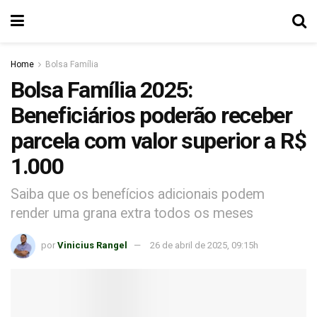
Home
Bolsa Família
Bolsa Família 2025:
Beneficiários poderão receber
parcela com valor superior a R$
1.000
Saiba que os benefícios adicionais podem
render uma grana extra todos os meses
por
Vinicius Rangel
26 de abril de 2025, 09:15h