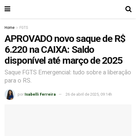
Home
FGTS
APROVADO novo saque de R$
6.220 na CAIXA: Saldo
disponível até março de 2025
Saque FGTS Emergencial: tudo sobre a liberação
para o RS.
por
Isabelli Ferreira
26 de abril de 2025, 09:14h