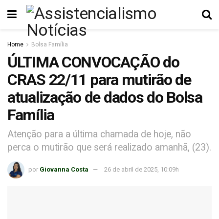
Home
Bolsa Família
ÚLTIMA CONVOCAÇÃO do
CRAS 22/11 para mutirão de
atualização de dados do Bolsa
Família
Atenção para a última chamada de hoje, não
perca o mutirão que será realizado amanhã, (23).
por
Giovanna Costa
26 de abril de 2025, 10:09h