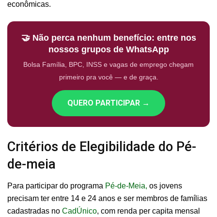
econômicas.
🤝 Não perca nenhum benefício: entre nos
nossos grupos de WhatsApp
Bolsa Família, BPC, INSS e vagas de emprego chegam
primeiro pra você — e de graça.
QUERO PARTICIPAR →
Critérios de Elegibilidade do Pé-
de-meia
Para participar do programa
Pé-de-Meia,
os jovens
precisam ter entre 14 e 24 anos e ser membros de famílias
cadastradas no
CadÚnico
, com renda per capita mensal