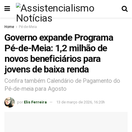
Home
Pé-de-Meia
Governo expande Programa
Pé-de-Meia: 1,2 milhão de
novos beneficiários para
jovens de baixa renda
Confira também Calendário de Pagamento do
Pé-de-meia para Agosto
por
Elis Ferreira
13 de março de 2026, 16:20h