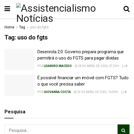
Home
Tag
uso do fgts
Tag:
uso do fgts
Desenrola 2.0: Governo prepara programa que
permitirá o uso do FGTS para pagar dívidas
POR
LEANDRO MACEDO
28 DE ABRIL DE 2026, 07:23H
0
É possível financiar um imóvel com FGTS? Tudo
o que você precisa saber
POR
GIOVANNA COSTA
24 DE ABRIL DE 2025, 16:59H
0
Pesquisa