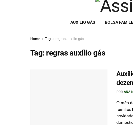
AUXÍLIO GÁS
BOLSA FAMÍLI
Home
Tag
regras auxílio gás
Tag:
regras auxílio gás
Auxíl
dezem
POR
ANA 
O mês de
famílias
novidad
doméstico