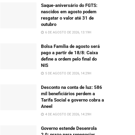
Saque-aniversário do FGTS:
nascidos em agosto podem
resgatar o valor até 31 de
outubro
6 DE AGOSTO DE 2026, 13:19H
Bolsa Família de agosto será
pago a partir de 18/8: Caixa
define a ordem pelo final do
NIS
5 DE AGOSTO DE 2026, 14:29H
Desconto na conta de luz: 586
mil beneficiários perdem a
Tarifa Social e governo cobra a
Aneel
4 DE AGOSTO DE 2026, 14:29H
Governo estende Desenrola
2.0: prazo para renegociar