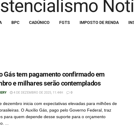
A
BPC
CADÚNICO
FGTS
IMPOSTO DE RENDA
IN
io Gás tem pagamento confirmado em
bro e milhares serão contemplados
NERY
4 DE DEZEMBRO DE 2025, 11:44H
0
 dezembro inicia com expectativas elevadas para milhões de
 brasileiras. O Auxílio Gás, pago pelo Governo Federal, traz
es para quem depende desse suporte para o orçamento
. ...