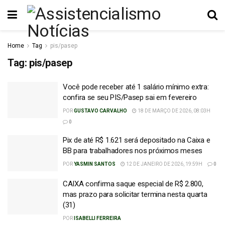
Home
Tag
pis/pasep
Tag:
pis/pasep
Você pode receber até 1 salário mínimo extra:
confira se seu PIS/Pasep sai em fevereiro
POR
GUSTAVO CARVALHO
18 DE MARÇO DE 2026, 08:03H
0
Pix de até R$ 1.621 será depositado na Caixa e
BB para trabalhadores nos próximos meses
POR
YASMIN SANTOS
12 DE JANEIRO DE 2026, 19:59H
0
CAIXA confirma saque especial de R$ 2.800,
mas prazo para solicitar termina nesta quarta
(31)
POR
ISABELLI FERREIRA