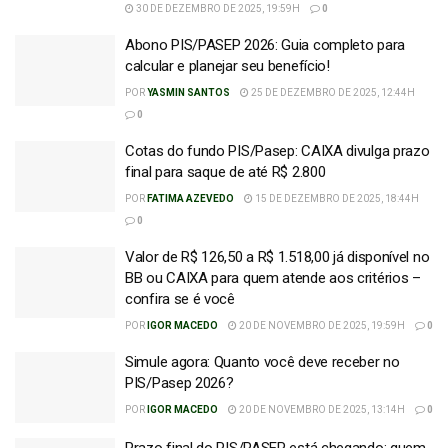
30 DE DEZEMBRO DE 2025, 19:59H
0
Abono PIS/PASEP 2026: Guia completo para
calcular e planejar seu benefício!
POR
YASMIN SANTOS
25 DE DEZEMBRO DE 2025, 12:44H
0
Cotas do fundo PIS/Pasep: CAIXA divulga prazo
final para saque de até R$ 2.800
POR
FATIMA AZEVEDO
15 DE DEZEMBRO DE 2025, 18:44H
0
Valor de R$ 126,50 a R$ 1.518,00 já disponível no
BB ou CAIXA para quem atende aos critérios –
confira se é você
POR
IGOR MACEDO
20 DE NOVEMBRO DE 2025, 19:59H
0
Simule agora: Quanto você deve receber no
PIS/Pasep 2026?
POR
IGOR MACEDO
20 DE NOVEMBRO DE 2025, 13:14H
0