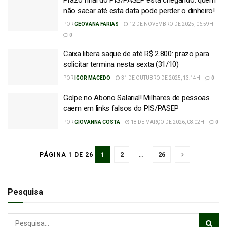
Prazo final do PIS/PASEP está chegando: quem
não sacar até esta data pode perder o dinheiro!
POR
GEOVANA FARIAS
12 DE NOVEMBRO DE 2025, 06:59H
0
Caixa libera saque de até R$ 2.800: prazo para
solicitar termina nesta sexta (31/10)
POR
IGOR MACEDO
31 DE OUTUBRO DE 2025, 13:14H
0
Golpe no Abono Salarial! Milhares de pessoas
caem em links falsos do PIS/PASEP
POR
GIOVANNA COSTA
18 DE MARÇO DE 2026, 08:02H
0
1
2
…
26
PÁGINA 1 DE 26
Pesquisa