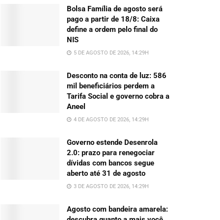
Bolsa Família de agosto será
pago a partir de 18/8: Caixa
define a ordem pelo final do
NIS
5 DE AGOSTO DE 2026, 14:29H
Desconto na conta de luz: 586
mil beneficiários perdem a
Tarifa Social e governo cobra a
Aneel
4 DE AGOSTO DE 2026, 14:29H
Governo estende Desenrola
2.0: prazo para renegociar
dívidas com bancos segue
aberto até 31 de agosto
3 DE AGOSTO DE 2026, 14:29H
Agosto com bandeira amarela:
descubra quanto a mais você