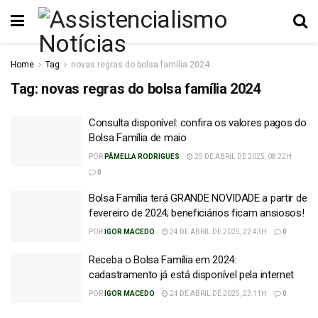
Home
Tag
novas regras do bolsa família 2024
Tag:
novas regras do bolsa família 2024
Consulta disponível: confira os valores pagos do
Bolsa Família de maio
POR
PÂMELLA RODRIGUES
25 DE ABRIL DE 2025, 08:22H
0
Bolsa Família terá GRANDE NOVIDADE a partir de
fevereiro de 2024; beneficiários ficam ansiosos!
POR
IGOR MACEDO
24 DE ABRIL DE 2025, 22:43H
0
Receba o Bolsa Família em 2024:
cadastramento já está disponível pela internet
POR
IGOR MACEDO
24 DE ABRIL DE 2025, 23:11H
0