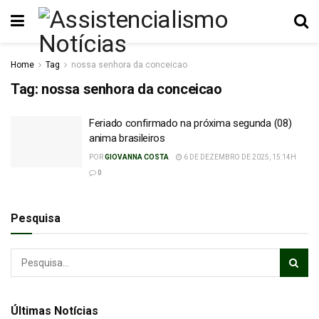
Home
Tag
nossa senhora da conceicao
Tag:
nossa senhora da conceicao
Feriado confirmado na próxima segunda (08)
anima brasileiros
POR
GIOVANNA COSTA
6 DE DEZEMBRO DE 2025, 15:14H
0
Pesquisa
Últimas Notícias