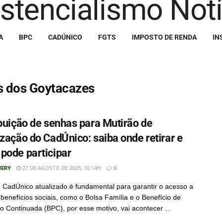
A
BPC
CADÚNICO
FGTS
IMPOSTO DE RENDA
IN
 dos Goytacazes
ibuição de senhas para Mutirão de
ização do CadÚnico: saiba onde retirar e
pode participar
NERY
27 DE AGOSTO DE 2025, 10:14H
0
 CadÚnico atualizado é fundamental para garantir o acesso a
 benefícios sociais, como o Bolsa Família e o Benefício de
o Continuada (BPC), por esse motivo, vai acontecer ...