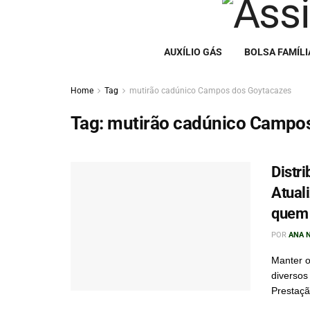
AUXÍLIO GÁS
BOLSA FAMÍLI
Home
Tag
mutirão cadúnico Campos dos Goytacazes
Tag:
mutirão cadúnico Campos
Distr
Atual
quem 
POR
ANA 
Manter o
diversos
Prestaçã