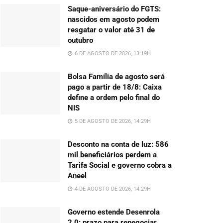
Saque-aniversário do FGTS:
nascidos em agosto podem
resgatar o valor até 31 de
outubro
6 DE AGOSTO DE 2026, 13:19H
Bolsa Família de agosto será
pago a partir de 18/8: Caixa
define a ordem pelo final do
NIS
5 DE AGOSTO DE 2026, 14:29H
Desconto na conta de luz: 586
mil beneficiários perdem a
Tarifa Social e governo cobra a
Aneel
4 DE AGOSTO DE 2026, 14:29H
Governo estende Desenrola
2.0: prazo para renegociar