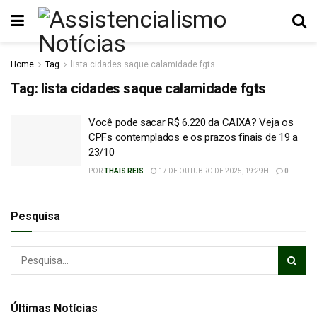
Home
Tag
lista cidades saque calamidade fgts
Tag:
lista cidades saque calamidade fgts
Você pode sacar R$ 6.220 da CAIXA? Veja os
CPFs contemplados e os prazos finais de 19 a
23/10
POR
THAIS REIS
17 DE OUTUBRO DE 2025, 19:29H
0
Pesquisa
Últimas Notícias